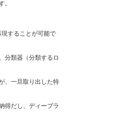
す。
再現することが可能で
、分類器（分類するロ
が、一旦取り出した特
納得だし、ディープラ