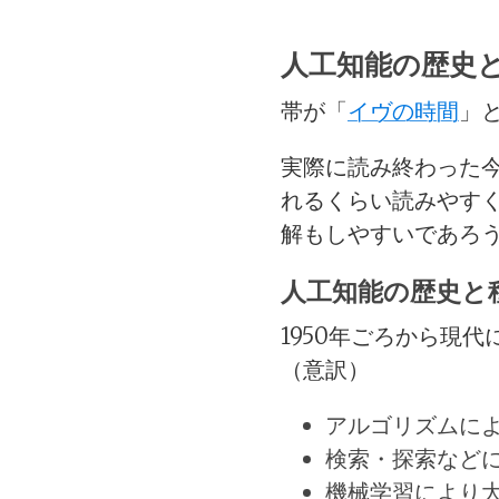
人工知能の歴史
帯が「
イヴの時間
」
実際に読み終わった
れるくらい読みやす
解もしやすいであろ
人工知能の歴史と
1950年ごろから現
（意訳）
アルゴリズムに
検索・探索など
機械学習により